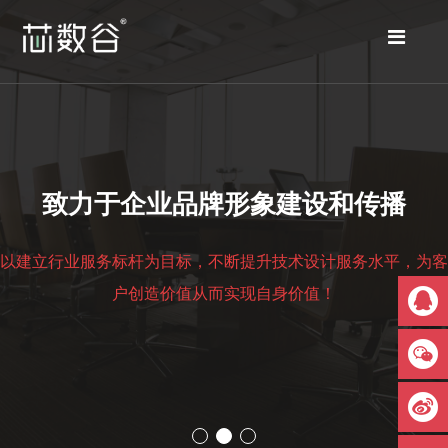
致力于企业品牌形象建设和传播
以建立行业服务标杆为目标，不断提升技术设计服务水平，为客
户创造价值从而实现自身价值！