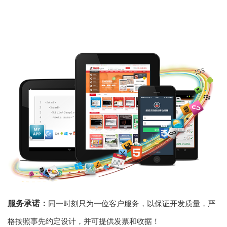
服务承诺：
同一时刻只为一位客户服务，以保证开发质量，严
格按照事先约定设计，并可提供发票和收据！