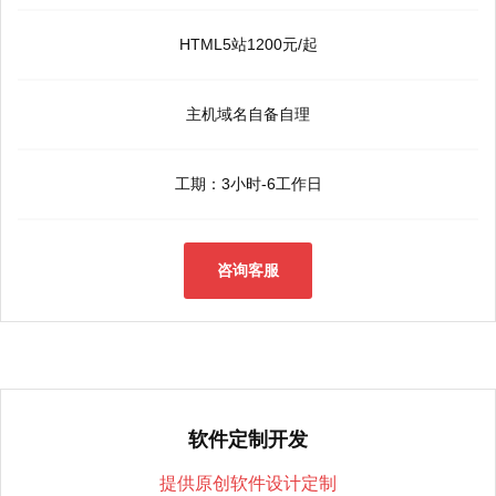
HTML5站1200元/起
主机域名自备自理
工期：3小时-6工作日
咨询客服
软件定制开发
提供原创软件设计定制