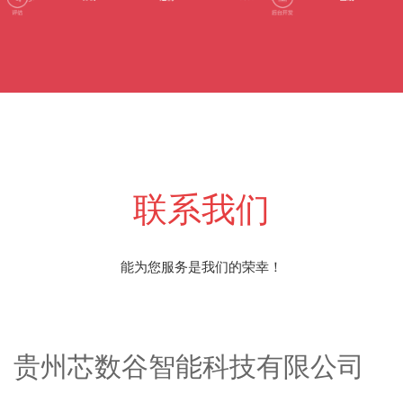
联系我们
能为您服务是我们的荣幸！
贵州芯数谷智能科技有限公司