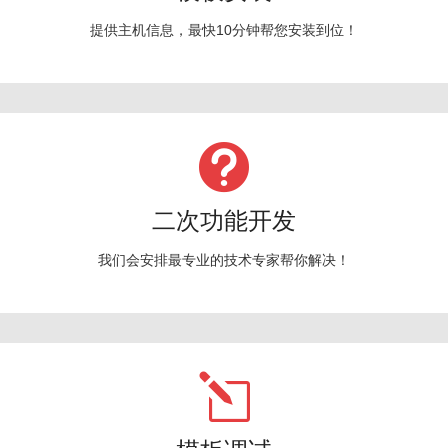
提供主机信息，最快10分钟帮您安装到位！
二次功能开发
我们会安排最专业的技术专家帮你解决！