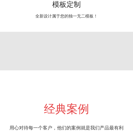
模板定制
全新设计属于您的独一无二模板！
经典案例
用心对待每一个客户，他们的案例就是我们产品最有利