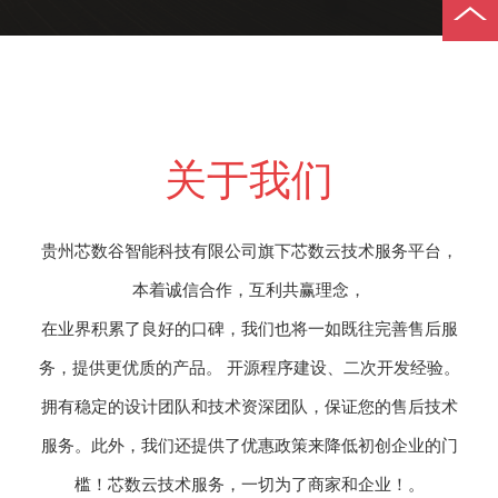
关于我们
贵州芯数谷智能科技有限公司旗下芯数云技术服务平台，
本着诚信合作，互利共赢理念，
在业界积累了良好的口碑，我们也将一如既往完善售后服
务，提供更优质的产品。 开源程序建设、二次开发经验。
拥有稳定的设计团队和技术资深团队，保证您的售后技术
服务。此外，我们还提供了优惠政策来降低初创企业的门
槛！芯数云技术服务，一切为了商家和企业！。