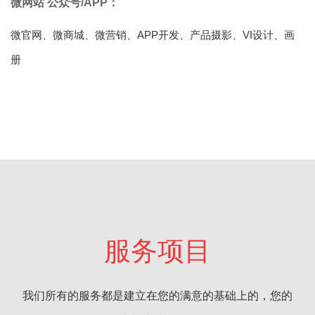
微网站 公众号/APP：
微官网、微商城、微营销、APP开发、产品摄影、VI设计、画
册
服务项目
我们所有的服务都是建立在您的满意的基础上的，您的